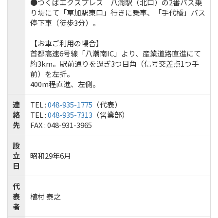
●つくばエクスプレス 八潮駅（北口）の2番バス乗
り場にて「草加駅東口」行きに乗車、「手代橋」バス
停下車（徒歩3分）。
【お車ご利用の場合】
首都高速6号線「八潮南IC」より、産業道路直進にて
約3km。駅前通りを過ぎ3つ目角（信号交差点1つ手
前）を左折。
400m程直進、左側。
連
TEL :
048-935-1775
（代表）
絡
TEL :
048-935-7313
（営業部）
先
FAX : 048-931-3965
設
立
昭和29年6月
日
代
表
植村 泰之
者